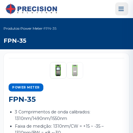
›
›
Produtos
Power Meter
FPN-35
FPN-35
‹
›
POWER METER
FPN-35
3 Comprimentos de onda calibrados:
1310nm/1490nm/1550nm
Faixa de medição: 1310nm/CW = +15 ~ -35 –
1310nm/BW = +8 ~-30