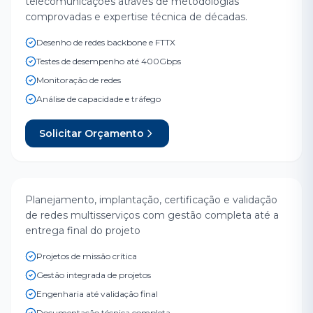
telecomunicações através de metodologias
comprovadas e expertise técnica de décadas.
Desenho de redes backbone e FTTX
Testes de desempenho até 400Gbps
Monitoração de redes
Análise de capacidade e tráfego
Solicitar Orçamento
Integração de Redes
Planejamento, implantação, certificação e validação
IMPLANTAÇÃO FIM A FIM
de redes multisserviços com gestão completa até a
entrega final do projeto
Projetos de missão crítica
Gestão integrada de projetos
Engenharia até validação final
Documentação técnica completa