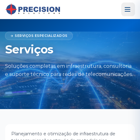
→ SERVIÇOS ESPECIALIZADOS
Serviços
Soluções completas em infraestrutura, consultoria
e suporte técnico para redes de telecomunicações.
Consultoria em Redes
Planejamento e otimização de infraestrutura de
ENGENHARIA ESPECIALIZADA