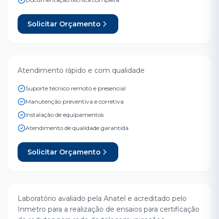
Solicitar Orçamento
Suporte Técnico especializado
Atendimento rápido e com qualidade
OPERAÇÃO 24/7
Suporte técnico remoto e presencial
Manutenção preventiva e corretiva
Instalação de equipamentos
Atendimento de qualidade garantida
Solicitar Orçamento
Homologação e certificação
Laboratório avaliado pela Anatel e acreditado pelo
CERTIFICAÇÃO ANATEL
Inmetro para a realização de ensaios para certificação